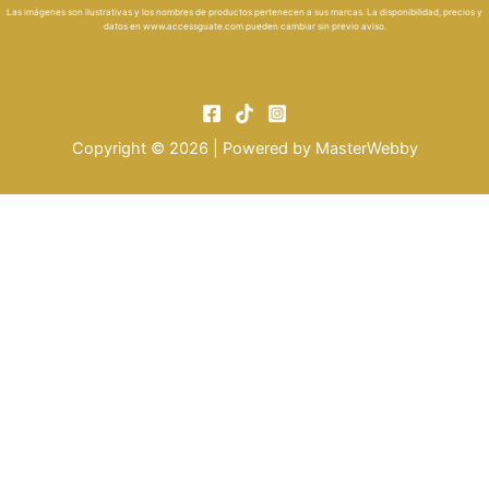
Las imágenes son ilustrativas y los nombres de productos pertenecen a sus marcas. La disponibilidad, precios y
datos en
www.accessguate.com
pueden cambiar sin previo aviso.
Copyright © 2026 | Powered by
MasterWebby