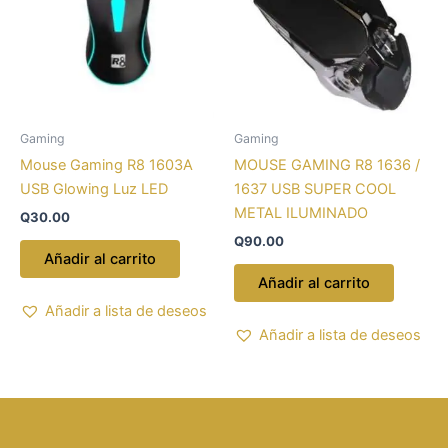
Gaming
Gaming
Mouse Gaming R8 1603A
MOUSE GAMING R8 1636 /
USB Glowing Luz LED
1637 USB SUPER COOL
METAL ILUMINADO
Q
30.00
Q
90.00
Añadir al carrito
Añadir al carrito
Añadir a lista de deseos
Añadir a lista de deseos