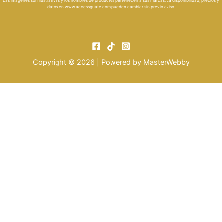
Las imágenes son ilustrativas y los nombres de productos pertenecen a sus marcas. La disponibilidad, precios y
datos en
www.accessguate.com
pueden cambiar sin previo aviso.
Copyright © 2026 | Powered by
MasterWebby