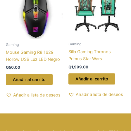
Gaming
Gaming
Silla Gaming Thronos
Mouse Gaming R8 1629
Primus Star Wars
Hollow USB Luz LED Negro
Q
1,999.00
Q
50.00
Añadir al carrito
Añadir al carrito
Añadir a lista de deseos
Añadir a lista de deseos