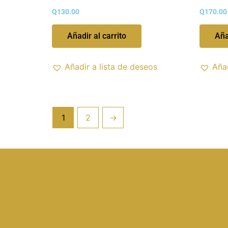
Q
130.00
Q
170.00
Añadir al carrito
Aña
Añadir a lista de deseos
Añad
1
2
→