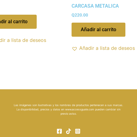
CARCASA METALICA
Q
220.00
dir al carrito
Añadir al carrito
ir a lista de deseos
Añadir a lista de deseos
Las imágenes son ilustrativas y los nombres de productos pertenecen a sus marcas.
La disponibilidad, precios y datos en
www.accessguate.com
pueden cambiar sin
previo aviso.