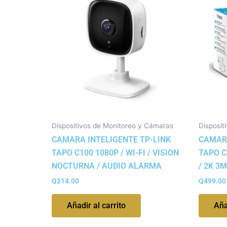
Dispositivos de Monitoreo y Cámaras
Disposit
CAMARA INTELIGENTE TP-LINK
CAMARA
TAPO C100 1080P / WI-FI / VISION
TAPO C
NOCTURNA / AUDIO ALARMA
/ 2K 3
Q
214.00
Q
499.00
Añadir al carrito
Aña