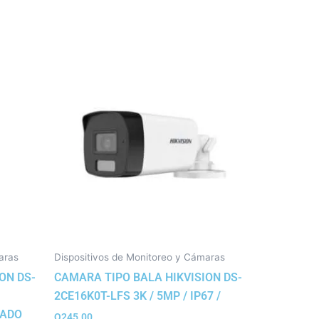
aras
Dispositivos de Monitoreo y Cámaras
ON DS-
CAMARA TIPO BALA HIKVISION DS-
2CE16K0T-LFS 3K / 5MP / IP67 /
RADO
Q
245.00