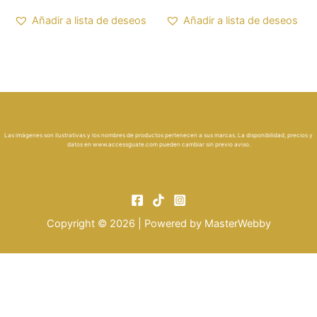
Añadir a lista de deseos
Añadir a lista de deseos
Las imágenes son ilustrativas y los nombres de productos pertenecen a sus marcas. La disponibilidad, precios y
datos en
www.accessguate.com
pueden cambiar sin previo aviso.
Copyright © 2026 | Powered by
MasterWebby