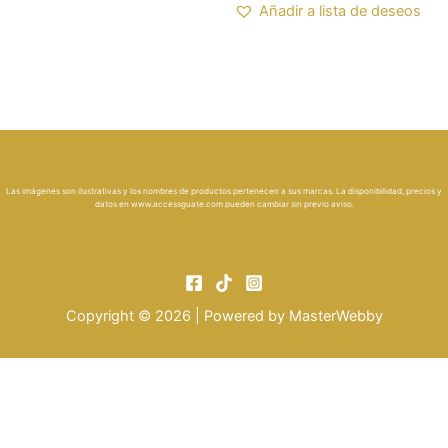
Añadir a lista de deseos
Las imágenes son ilustrativas y los nombres de productos pertenecen a sus marcas. La disponibilidad, precios y
datos en
www.accessguate.com
pueden cambiar sin previo aviso.
Copyright © 2026 | Powered by
MasterWebby