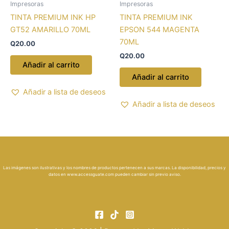
Impresoras
Impresoras
TINTA PREMIUM INK HP
TINTA PREMIUM INK
GT52 AMARILLO 70ML
EPSON 544 MAGENTA
70ML
Q
20.00
Q
20.00
Añadir al carrito
Añadir al carrito
Añadir a lista de deseos
Añadir a lista de deseos
Las imágenes son ilustrativas y los nombres de productos pertenecen a sus marcas. La disponibilidad, precios y
datos en
www.accessguate.com
pueden cambiar sin previo aviso.