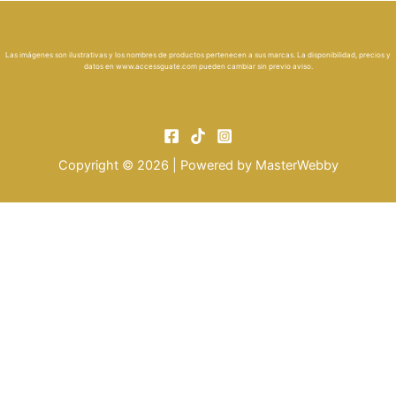
Las imágenes son ilustrativas y los nombres de productos pertenecen a sus marcas. La disponibilidad, precios y
datos en
www.accessguate.com
pueden cambiar sin previo aviso.
Copyright © 2026 | Powered by
MasterWebby