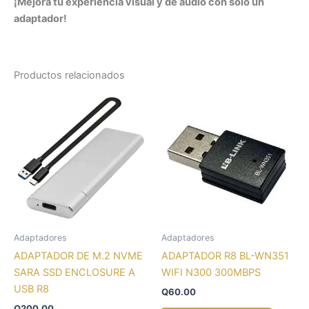
¡Mejora tu experiencia visual y de audio con solo un
adaptador!
Productos relacionados
Adaptadores
Adaptadores
ADAPTADOR DE M.2 NVME
ADAPTADOR R8 BL-WN351
SARA SSD ENCLOSURE A
WIFI N300 300MBPS
USB R8
Q
60.00
Q
200.00