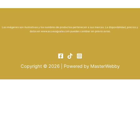
Las imágenes son ilustrativas y los nombres de productos pertenecen a sus marcas. La disponibilidad, precios y
datos en
www.accessguate.com
pueden cambiar sin previo aviso.
Copyright © 2026 | Powered by
MasterWebby