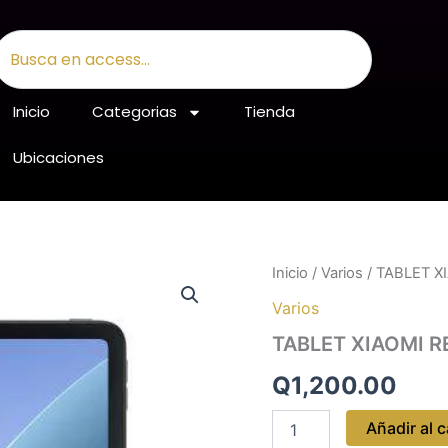
earch
Inicio
Categorias
Tienda
Ubicaciones
TABLET
Inicio
/
Varios
/ TABLET X
XIAOMI
Varios
REDMI
PAD
TABLET XIAOMI RE
2
9.7
Q
1,200.00
cantidad
Añadir al c