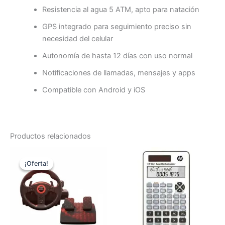
Resistencia al agua 5 ATM, apto para natación
GPS integrado para seguimiento preciso sin
necesidad del celular
Autonomía de hasta 12 días con uso normal
Notificaciones de llamadas, mensajes y apps
Compatible con Android y iOS
Productos relacionados
El
El
precio
precio
¡Oferta!
¡Oferta!
original
actual
era:
es:
Q1,000.00.
Q499.00.