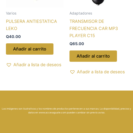
Varios
Adaptadores
PULSERA ANTIESTATICA
TRANSMISOR DE
LEKO
FRECUENCIA CAR MP3
PLAYER C15
Q
40.00
Q
65.00
Añadir al carrito
Añadir al carrito
Añadir a lista de deseos
Añadir a lista de deseos
Las imágenes son ilustrativas y los nombres de productos pertenecen a sus marcas. La disponibilidad, precios y
datos en
www.accessguate.com
pueden cambiar sin previo aviso.